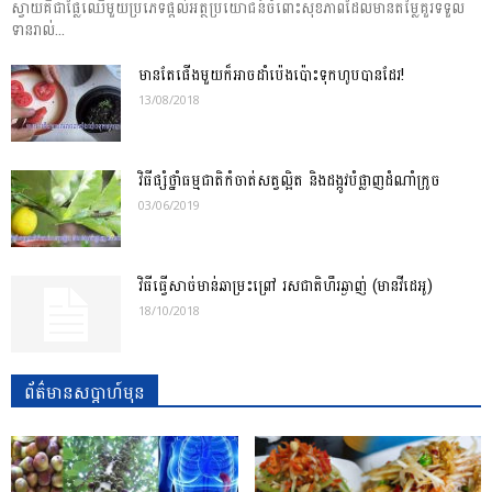
ស្វាយ​​គឺ​ជា​ផ្លែ​ឈើ​មួយ​ប្រ​ភេទ​ផ្តល់​អត្ថ​ប្រ​យោជន៍​ចំ​ពោះ​សុខ​ភាព​ដែល​មាន​តម្លៃគួរ​​ទទួល​
ទាន​រាល់...
មានតែផើងមួយក៏អាចដាំប៉េងប៉ោះទុកហូបបានដែរ!
13/08/2018
វិធីផ្សំថ្នាំធម្មជាតិកំចាត់សត្វល្អិត និងដង្កូវបំផ្លាញដំណាំក្រូច
03/06/2019
វិធីធ្វើសាច់មាន់ឆាម្រះព្រៅ រសជាតិហឹរឆ្ងាញ់ (មានវីដេអូ)
18/10/2018
ព័ត៌មានសប្តាហ៍មុន