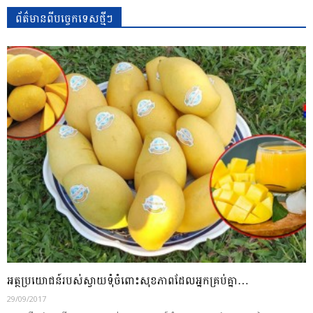
ព័ត៌មានពីបច្ចេកទេសថ្មីៗ
អត្ថប្រយោជន៍របស់ស្វាយទុំចំពោះសុខភាពដែលអ្នកគ្រប់គ្នា…
29/09/2017