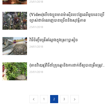
25/01/2018
(Video)បើបងប្អូនមានម៉ាស៊ីនបេះផ្លែឈើមួយនេះប្រើ
ច្បាស់ជាចំណេញបានច្រើននិងសុវត្តិភាព
25/01/2018
វិធីចិញ្ចឹមត្រីអណ្តែងក្នុងស្រះប្លាស្ទិច
24/01/2018
(មានវិឌេអូ)វិធីដាំក្រូចឆ្មានិងការដាក់ជីឲ្យបានត្រឹមត្រូវ..
23/01/2018
1
2
3