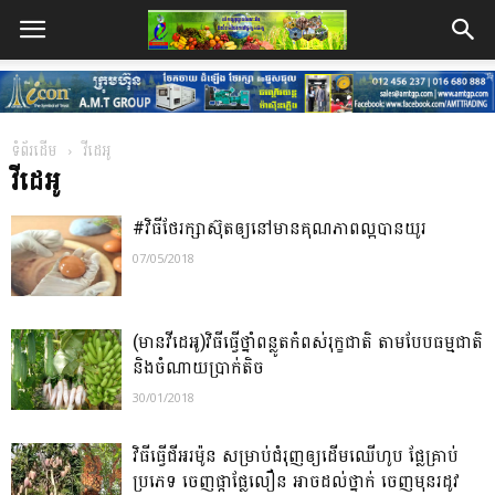
ទំព័រដើម
វីដេអូ
វីដេអូ
#វិធីថែរក្សាស៊ុតឲ្យនៅមានគុណភាពល្អបានយូរ
07/05/2018
(មានវីដេអូ)វិធីធ្វើថ្នាំពន្លូតកំពស់រុក្ខជាតិ តាមបែបធម្មជាតិ
និងចំណាយប្រាក់តិច
30/01/2018
វិធីធ្វើជីអរម៉ូន សម្រាប់ជំរុញឲ្យដើមឈើហូប ផ្លែគ្រាប់
ប្រភេទ ចេញផ្កាផ្លែលឿន អាចដល់ថ្នាក់ ចេញមុនរដូវ