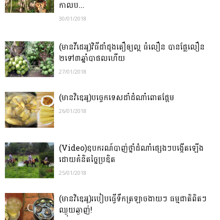
កាលប...
30/01/2018
(មានវីដេអូ)វិធីដាំដូងតឿឲ្យល្អ ធំលឿន បានផ្លែលឿន
២ទៅ៣ឆ្នាំបាផលហើយ
27/01/2018
(មានវិឌេអូ)បច្ចេកទេសដាំដំណាំពោតផ្អែម
26/01/2018
(Video)ឧបករណ៍បាញ់ថ្នាំដំណាំផ្សេងៗបង្កើតឡើង
ដោយគំនិតច្នៃប្រឌិត
25/01/2018
(មានវិឌេអូ)របៀបធ្វើទឹកត្រឡាចងាយៗ ធម្មជាតិពិតៗ
ឈ្ងុយឆ្ងាញ់!