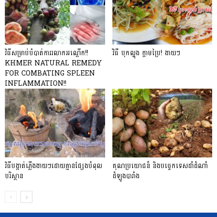
វិធីសម្រាប់បំបាត់ការរលាកអណ្តើក​!!
វិធី បុកល្ហុង ក្តាមប្រៃ! ងាយៗ
KHMER NATURAL REMEDY
FOR COMBATING SPLEEN
INFLAMMATION!!
វិធីបង្កាត់ភ្លើងងាយៗដោយគ្មានផ្សែងបំពុល
គុណប្រយោជន៏ និងបចេ្ចកទេសដាំដំណាំ
បរិស្ថាន
ដំឡូងបារាំង