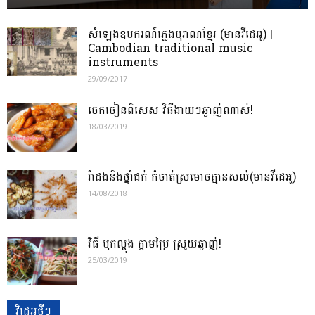
សំឡេងឧបករណ៍ភ្លេងបុរាណខ្មែរ (មានវីដេអូ) |
Cambodian traditional music
instruments
29/09/2017
ចេកចៀនពិសេស វិធីងាយៗឆ្ងាញ់ណាស់!
18/03/2019
រំដេងនិងថ្នាំជក់ កំចាត់ស្រមោចគ្មានសល់(មានវីដេអូ)
14/08/2018
វិធី បុកល្ហុង ក្តាមប្រៃ ស្រួយឆ្ងាញ់!
25/03/2019
វិដេអូថ្មីៗ