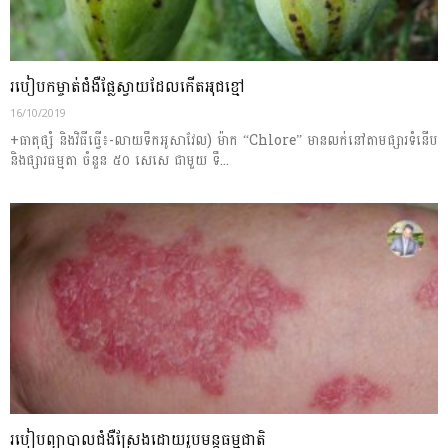
របៀបកម្ចាត់​ជំងឺផ្លែស្វាយ​ដែល​កើត​អុជ​ខ្មៅ
16/10/2019
+ធាតុ​ផ្សំ និង​វិធី​ធ្វើ​៖ ​-លាយ​ទឹកអូ​សា​វែ​ល​) ម៉ាក “Chlore” មាន​លក់​នៅតាម​ផ្សារ​ទំនើប
និង​ផ្សារ​ធម្មតា ចំនួន ៥០ សេ​សេ ជាមួយ ទឹ...
របៀបព្យាបាលជំងឺស្រែងដោយរូបមន្តធម្មជាតិ