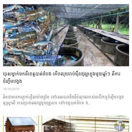
បុរសម្នាក់មកពីខេត្តបាត់ដំបង កើបលុយរាប់ម៉ឺនដុល្លាក្នុងមួយឆ្នាំៗ ពីការ
ចិញ្ចឹមបង្កង
18/10/2019
ពិតជាមានការភ្ញាក់ផ្អើលយ៉ាងខ្លាំង នៅពេលបានដឹងពីចំណូលរបស់អាជីវកម្មចិញ្ចឹមបង្កង
អូស្ត្រាលី របស់ប្រជាពលរដ្ឋមួយគ្រួសារ នៅខេត្តបាត់ដំបង ដ...