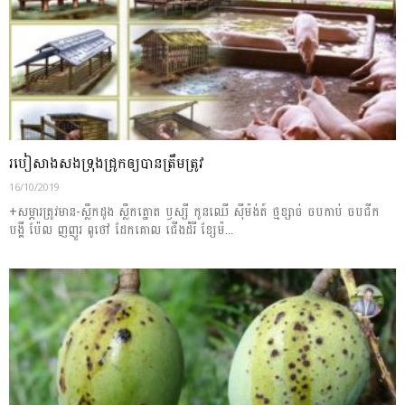
របៀសាងសង​ទ្រុង​ជ្រូក​ឲ្យបានត្រឹមត្រូវ
16/10/2019
+សម្ភារ​ត្រូវមាន ​-ស្លឹក​ដូង ស្លឹកត្នោត ឫស្សី កូនឈើ ស៊ីម៉ង់ត៍ ថ្ម​ខ្សាច់ ចបកាប់ ចបជីក
បង្គី ប៉ែល ញញួរ ពូថៅ ដែកគោល ជើងដំរី ខ្សែ​ម៉...