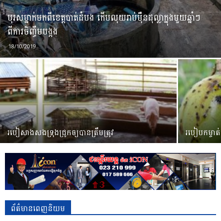
បុរសម្នាក់មកពីខេត្តបាត់ដំបង កើបលុយរាប់ម៉ឺនដុល្លាក្នុងមួយឆ្នាំៗ
ពីការចិញ្ចឹមបង្កង
18/10/2019
របៀសាងសង​ទ្រុង​ជ្រូក​ឲ្យបានត្រឹមត្រូវ
របៀបកម្ចាត់​
ព័ត៌មានពេញនិយម