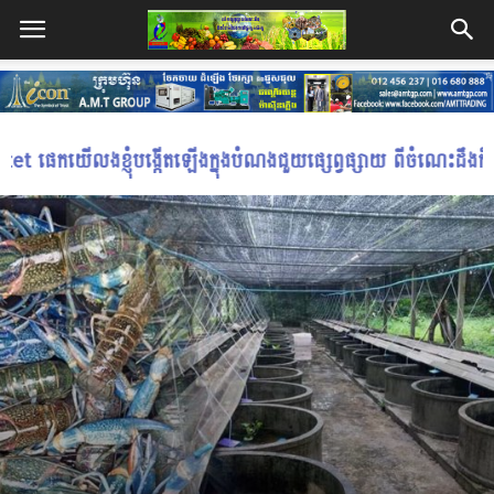
បំណងជួយផ្សេព្វផ្សាយ ពីចំណេះដឹងក៏ដូចជាវិធីសាស្រ្តផ្សេងៗ ដែល