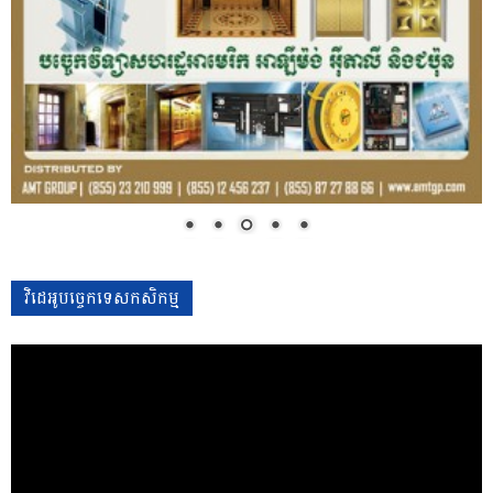
វិដេអូបច្ចេកទេសកសិកម្ម