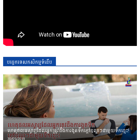
បច្ចេកទេសកសិកម្មទំនើប
ហេតុផលអស្ចារ្យដែលអ្នកត្រូវដឹងការងូតទឹកក្តៅឧណ្ហៗជាមួយទឹកខ្មេះ!
30/05/2019