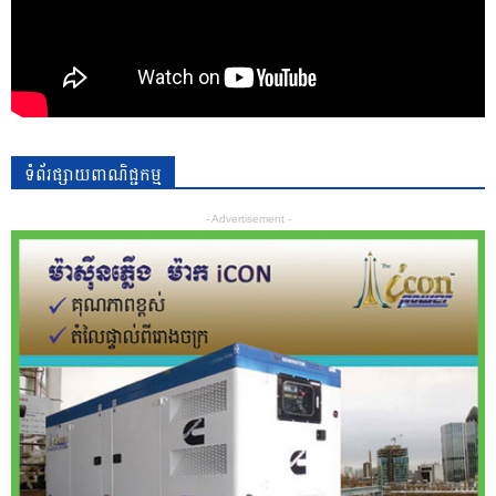
ទំព័រផ្សាយពាណិជ្ជកម្ម
- Advertisement -