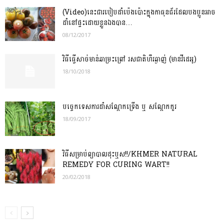
(Video)នេះជារបៀបដាំប៉េងប៉ោះក្នុងកាធុនជ័រដែលបងប្អូនអាច
ដាំនៅផ្ទះដោយខ្លួនឯងបាន…
08/12/2017
វិធីធ្វើសាច់មាន់ឆាម្រះព្រៅ រសជាតិហឹរឆ្ងាញ់ (មានវីដេអូ)
18/10/2018
បច្ចេកទេសការដាំសណ្ដែកទ្រើង ឬ សណ្ដែកកួរ
18/09/2017
វិធីសម្រាប់ព្យាបាលដុះឬស!!/KHMER NATURAL
REMEDY FOR CURING WART!!
20/02/2018