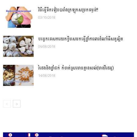
វិធីធ្វើទឹកទៀបបារាំងក្រឡុកសម្រកទម្ងន់!!
03/10/2018
បច្ចេកទេស​ការយក​ខ្ទឹមស​មក​ធ្វើ​ថ្នាំ​ការពារដំណាំពី​សត្វល្អិត​
06/08/2018
រំដេងនិងថ្នាំជក់ កំចាត់ស្រមោចគ្មានសល់(មានវីដេអូ)
14/08/2018