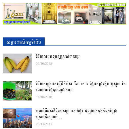
សម្ភារៈកសិកម្មទំនើប
វិធីរក្សាចេកទុកឱ្យស្រស់បានយូរ
01/10/2018
វិធីយកខ្យងមកធ្វើជីកំប៉ុស ជីឆាប់កាច់ ផ្លែមកជ្រុះក្តិប ឬស្អុយ តែ
ពេលនេះផ្លែបានល្អជាងមុន
11/10/2018
បន្ទាប់ពីអស់ដីទំនេរសម្រាប់សង់ផ្ទះ ឥឡូវហុងកុងកំពុងច្នៃរូង
ក្រោមដីសម្រាប់….
28/11/2017