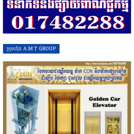
ក្រុមហ៊ុន A.M.T GROUP