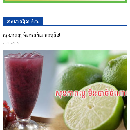
ទេសភាពស្រែ ចំការ
សុខភាពល្អ មិនបាច់ចំណាយច្រើន!
29/05/2019