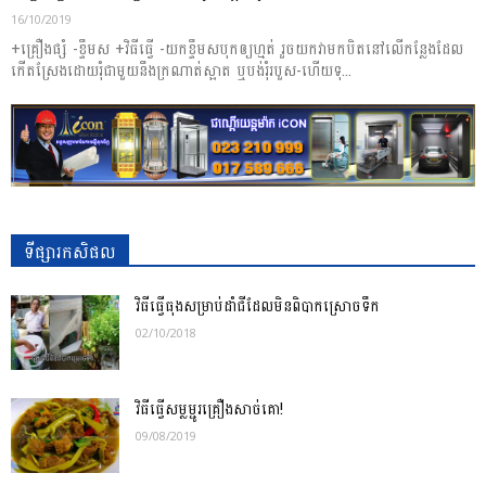
16/10/2019
+គ្រឿងផ្សំ -ខ្ទឹមស +វិធីធ្វើ -យកខ្ទឹមសបុកឲ្យហ្មត់ រួចយកវាមកបិតនៅលើកន្លែងដែល
កើតស្រែងដោយរុំជាមួយនឹងក្រណាត់ស្អាត ឬបង់រុំរបួស-ហើយទុ...
ទីផ្សារកសិផល
វិធីធ្វើធុងសម្រាប់ដាំជីដែលមិនពិបាកស្រោចទឹក
02/10/2018
វិធីធ្វើសម្លម្ជូរគ្រឿងសាច់គោ!
09/08/2019