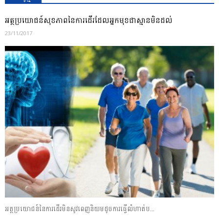
អត្ថប្រយោជន៍សុខភាពនៃការដើរដែលអ្នកមុខជាស្មានមិនដល់
23/11/2017
អត្ថប្រយោជន៍នៃការដើរមិនសូវពេញនិយមដូចការធ្វើលំហាត់ប...