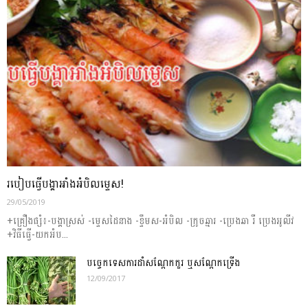
របៀបធ្វើបង្គាអាំងអំបិលម្ទេស!
29/05/2019
+គ្រឿងផ្សំ៖-បង្គាស្រស់ -ម្ទេសដៃនាង -ខ្ទឹមស-អំបិល -ក្រូចឆ្មារ -ប្រេងឆា រឺ ប្រេងអូលីវ
+វិធីធ្វើ-យកអំប...
បច្ចេកទេសការដាំសណ្ដែកកួរ ឬសណ្ដែកទ្រើង
12/09/2017