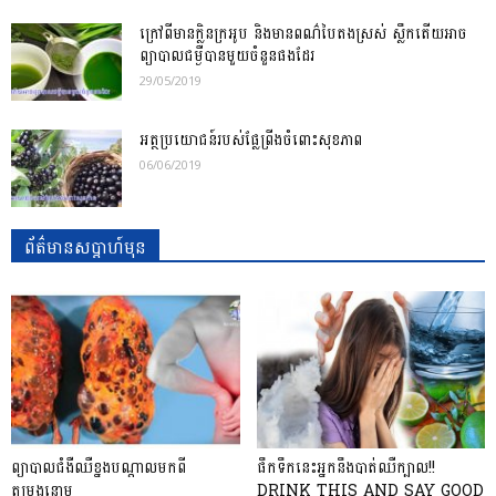
ក្រៅពីមានក្លិនក្រអូប និងមានពណ៌បៃតងស្រស់ ស្លឹកតើយអាច
ព្យាបាលជម្ងឺបានមួយចំនួនផងដែរ
29/05/2019
អត្ថប្រយោជន៍​របស់​ផ្លែ​ព្រីង​ចំពោះ​សុខភាព
06/06/2019
ព័ត៌មានសប្តាហ៍មុន
ព្យាបាលជំងឺឈឺខ្នងបណ្តាលមកពី
ផឹកទឹកនេះអ្នកនឹងបាត់ឈឺក្បាល!!
តម្រងនោម
DRINK THIS AND SAY GOOD