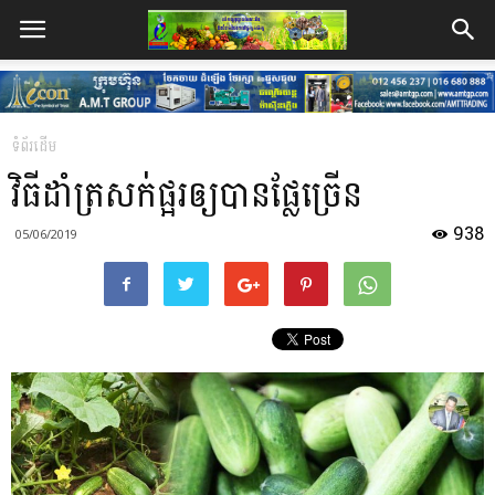
ទំព័រដើម
វិធីដាំត្រសក់ផ្អរឲ្យបានផ្លែច្រើន
938
05/06/2019