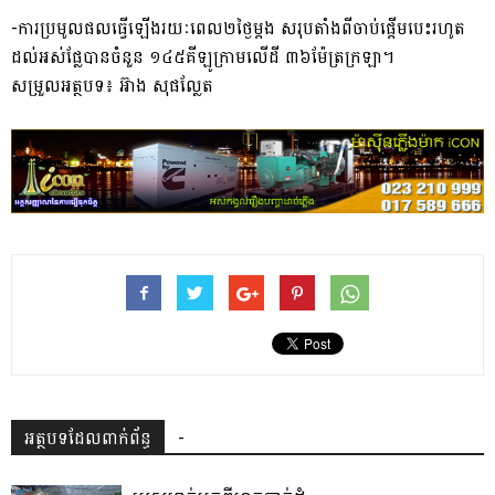
-ការប្រមូលផលធ្វើឡើង​រយៈ​ពេល២ថ្ងៃម្តង សរុបតាំងពីចាប់ផ្តើមបេះរហូត
ដល់អស់ផ្លែបានចំនួន ១៤៥គីឡូក្រាមលើដី ៣៦ម៉ែត្រក្រឡា។
​​​សម្រួលអត្ថបទ៖ អ៊ាង សុផល្លែត
អត្ថបទដែលពាក់ព័ន្ធ
-