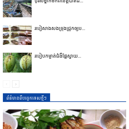
បុរសម្នាក់មកពីខេត្តបាត់ដំ...
របៀសាងសង​ទ្រុង​ជ្រូក​ឲ្យប...
របៀបកម្ចាត់​ជំងឺផ្លែស្វាយ...
ព័ត៌មានពីបច្ចេកទេសថ្មីៗ