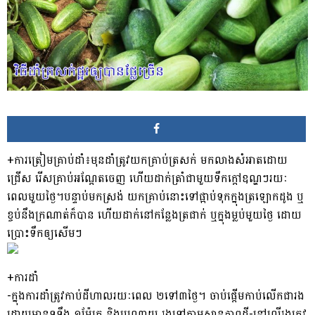
+ការត្រៀមគ្រាប់ដាំ៖​មុនដាំត្រូវយកគ្រាប់ត្រសក់ មកលាងសំអាតដោយ
ជ្រើស រើសគ្រាប់អណ្តែតចេញ ហើយដាក់ត្រាំជាមួយទឹកក្តៅឧណ្ហ​ៗរយៈ
ពេលមួយថ្ងៃ។បន្ទាប់មកស្រង់ យកគ្រាប់នោះទៅផ្អាប់ទុកក្នុងត្រឡោកដូង ឬ
ខ្ចប់នឹងក្រណាត់ក៏បាន ហើយដាក់នៅកន្លែងត្រជាក់ ឬក្នុងម្លប់មួយថ្ងៃ ដោយ
ប្រោះទឹកឲ្យសើមៗ
+ការដាំ
-ក្នុងការដាំត្រូវកាប់ដីហាលរយៈពេល ២ទៅ៣ថ្ងៃ។ ចាប់ផ្តើមកាប់លើកជារង
ដោយមាន​ទទឹង ១ម៉ែត្រ និងបណ្តោយ រងទៅតាមស្ថានភាពដី-នៅលើរងត្រូវ