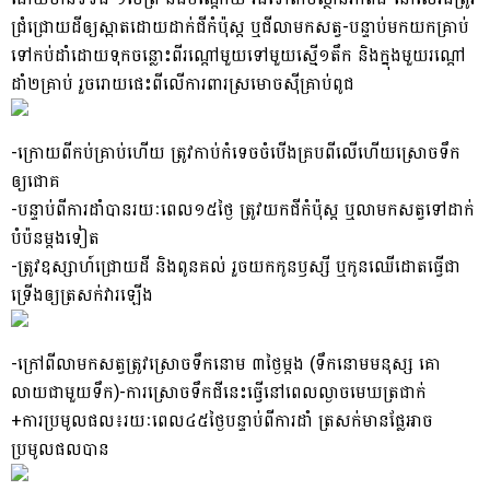
ជ្រំជ្រោយដីឲ្យ​ស្អាតដោយដាក់ជី​កំប៉ុស្ត ឬជីលាមកសត្វ-បន្ទាប់មកយកគ្រាប់
ទៅកប់ដាំដោយទុកចន្លោះពីរណ្តៅមួយទៅមួយស្មើ១តឹក និង​ក្នុងមួយរណ្តៅ
ដាំ២គ្រាប់ រួចរោយផេះពីលើការពារស្រមោចស៊ីគ្រាប់ពូជ
-ក្រោយពីកប់គ្រាប់ហើយ ត្រូវកាប់​កំទេចចំបើងគ្របពីលើហើយស្រោចទឹក
ឲ្យជោគ
-បន្ទាប់ពីការដាំបានរយៈពេល១៥ថ្ងៃ ត្រូវយកជីកំប៉ុស្ត ឬលាមកសត្វទៅដាក់
បំប៉នម្តងទៀត
-ត្រូវ​ឧស្សាហ៍ជ្រោយដី និងពូនគល់ រួចយកកូនឫស្សី ឬកូនឈើដោតធ្វើជា
ទ្រើងឲ្យត្រសក់វារឡើង
-ក្រៅពី​លា​មកសត្វត្រូវស្រោចទឹកនោម ៣ថ្ងៃម្តង (ទឹកនោមមនុស្ស គោ
លាយជាមួយទឹក)-ការស្រោចទឹកជី​នេះ​ធ្វើនៅពេលល្ងាចមេឃត្រជាក់
+ការប្រមូលផល៖រយៈពេល៤៥ថ្ងៃបន្ទាប់ពីការដាំ ត្រសក់មានផ្លែអាច
ប្រមូលផលបាន