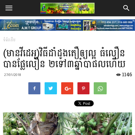
ទំព័រដើម
(មានវីដេអូ)វិធីដាំដូងតឿឲ្យល្អ ធំលឿន
បានផ្លែលឿន ២ទៅ៣ឆ្នាំបាផលហើយ
1146
27/01/2018