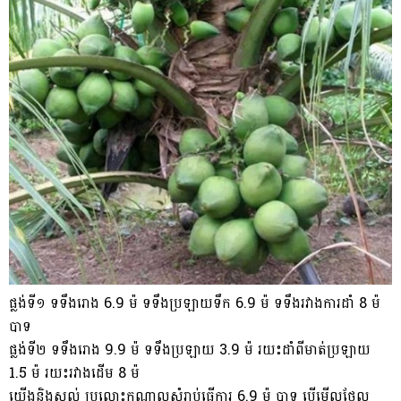
ផ្លង់ទី១ ទទឹងរោង 6.9 ម៉ ទទឹងប្រឡាយទឹក 6.9 ម៉ ទទឹងរវាងការដាំ 8 ម៉
បាទ
ផ្លង់ទី២ ទទឹងរោង 9.9 ម៉ ទទឹងប្រឡាយ 3.9 ម៉ រយះដាំពីមាត់ប្រឡាយ
1.5 ម៉ រយះរវាងដើម 8 ម៉
យើងនិងសល់ ប្រលោះកណ្ដាលសំរាប់ធ្វើការ 6.9 ម៉ បាទ បើមើលថែល្អ