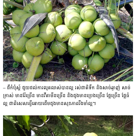
– ជីកំប៉ុស្ត៍ ជួយដល់ការលូតលាស់បានល្អ រស់ជាតិទឹក និងសាច់ឆ្ងាញ់ សាច់
ក្រាស់ មានរ៉ែច្រើន មានវីតាមីនច្រើន និងដូងមានប្រេងច្រើន ផ្លែច្រើន ផ្លែធំ
ល្អ ជាពិសេសធ្វើអោយដើមដូងមានសុខភាពរឹងមាំល្អ។