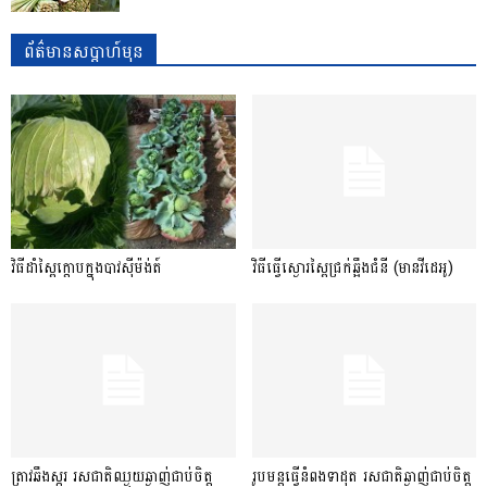
ព័ត៌មានសប្តាហ៍មុន
វិធីដាំស្ពៃក្តោបក្នុងបាវស៊ីម៉ង់ត៍
វិធីធ្វើស្ងោរស្ពៃជ្រក់ឆ្អឹងជំនី (មានវីដេអូ)
ត្រាវឆឹងស្ករ រសជាតិឈ្ងុយឆ្ងាញ់ជាប់ចិត្ត
រូបមន្តធ្វើនំពងទាដុត រសជាតិឆ្ងាញ់ជាប់ចិត្ត