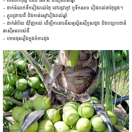
– ថែមជីកំប៉ុស្ត៍ និងជី NPK ជារៀងរាល់ឆ្នាំ
– ដាក់តំណក់ទឹករៀងរាល់ថ្ងៃ នៅរដូវក្តៅ ឬទឹកសាច រៀងរាល់៣ថ្ងៃម្តង។
– ភ្ជួរជ្រោយដី និងកាត់ស្មៅរៀងរាល់ឆ្នាំ
– ដាក់អំបិល ជុំវិញគល់ ដើម្បីការពារពីសត្វល្អិតស៊ីឬសដួង និងបន្សាបជាតិ
អាស៊ីតតរបស់ដី
– ហាមដុតភ្លើងក្នុងចំការដូង