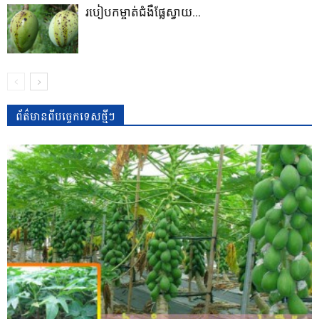
របៀបកម្ចាត់​ជំងឺផ្លែស្វាយ...
ព័ត៌មានពីបច្ចេកទេសថ្មីៗ