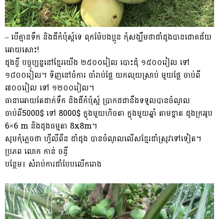
– បើគ្មានទឹក និងជីកំប៉ុស្ត៍ទេ ពុកម៉ែបងប្អូន កុំសង្ឃឹមថាដាំដូងបានជោគជ័យ
អោយសោះ!
ដូងខ្ចី បច្ចុប្បន្ននៅខ្មែរយើង ២៥០០រៀល បោះដុំ ១៥០០រៀល ទៅ
១៨០០រៀល។ ទិញនៅចំការ ចាំរាប់ផ្លែ យកលុយស្រាប់ មួយផ្លែ ចាប់ពី
៧០០រៀល ទៅ ១២០០រៀល។
ធានាអោយតែដាក់ទឹក និងជីកំប៉ុស្ត៍ ប្រាកដជានឹងទទួលបានចំណូល
ចាប់ពី5000$ ទៅ 8000$ ក្នុងមួយហិចតា ក្នុងមួយឆ្នាំ តាមខ្នាត ដូងក្រអូប
6×6 m និងដូងធម្មតា 8x8m។
សូមកុំភ្លេចថា ហ្វីលីពីន ដាំដូង បានចំណូលលើសខ្មែរដាំស្រូវទៅទៀត។
ប្រភព លោក កាន់ ចន្ធី
បន្ថែម៖ សំរាប់ការដាំបែបលើករោង