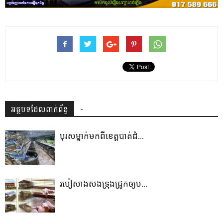
អត្ថបទដែលពាក់ព័ន្ធ
-
បុរសម្នាក់មកពីខេត្តបាត់ដំ...
របៀសាងសង​ទ្រុង​ជ្រូក​ឲ្យប...