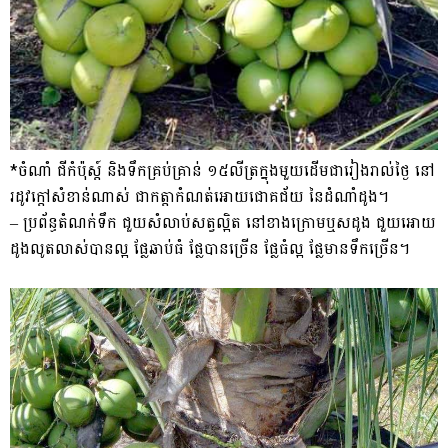
*ចំណាំ ជីកំប៉ុស្ត៍ និងទឹកគ្រប់គ្រាន់ ១៥លីត្រក្នុងមួយដើមជារៀងរាល់ថ្ងៃ នៅ
រដូវក្តៅសំខាន់ណាស់ ជាកត្តាកំណត់អោយជោគជ័យ នៃដំណាំដូង។
– ប្រព័ន្ធតំណក់ទឹក ជួយសំលាប់សត្វល្អិត នៅខាងក្រោមឬសដូង ជួយអោយ
ដូងលូតលាស់បានល្អ ផ្លែឆាប់ធំ ផ្លែបានច្រើន ផ្លែធំល្អ ផ្លែមានទឹកច្រើន។