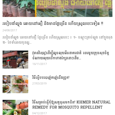
របៀបដាំល្ហុង អោយនៅតឿ និងមានផ្លែច្រើន ហើយស្រួលបេះទៀត !!
24/08/2017
របៀបដាំល្ហុង អោយនៅតឿ ផ្លែច្រើន ហើយស្រួលបេះ ៖ ១- បណ្តុះគ្រាប់ល្ហុង នៅក្នុងធុង
២- ថែទាំអោយកូនល្ហ...
(មានវិឌេអូ)ដើម្បីលួចលុយពីធនាគារជាតិ ចោរមួយក្រុមសុខចិត្ត
ចំណាយលុយបើកហាងក្បែរនោះដើម...
16/11/2017
វិធីធ្វើបបរបាញ់កាញ់ជើងជ្រូក!
27/03/2019
វិធីសម្រាប់ធ្វើកុំឱ្យសត្វមូសមកជិត! KHMER NATURAL
REMEDY FOR MOSQUITO REPELLENT​
04/12/2017