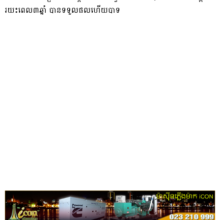
រយះពេល៣ឆ្នាំ បានទទួលផលហើយបាទ