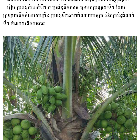
– រៀប ប្រព័ន្ធតំណក់ទឹក ឬ ប្រព័ន្ធទឹកសាច ឬកាយប្រឡាយទឹក ដែល
ប្រឡាយទឹកចំណាយច្រើន ប្រព័ន្ធទឹកសាចចំណាយមធ្យម និងប្រព័ន្ធតំណក់
ទឹក ចំណាយតិចជាងគេ