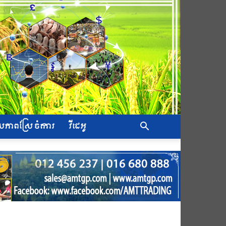
សភាពស្រែ ចំការ
វីដេអូ