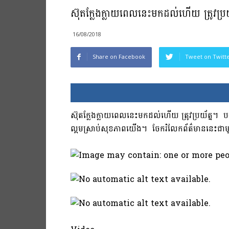
ស៊ុតក្លែងក្លាយពេលនេះមកដល់ហើយ​ ត្រូវប្រយ
16/08/2018
Share on Facebook
Tweet on Twitt
ស៊ុតក្លែងក្លាយពេលនេះមកដល់ហើយ​ ត្រូវប្រយ័ត្ន
ល្អមស្រាប់សុខភាពយើង។​​ ចែករំលែកព័ត៌មាននេះជាមួយមិ