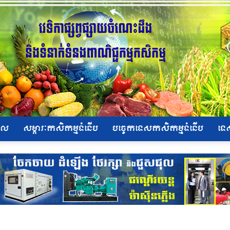
ិផល
សម្ភារៈកសិកម្មទំនើប
បច្ចេកទេសកសិកម្មទំនើប
ទេ
ផ្សារ
កសិកម្ម