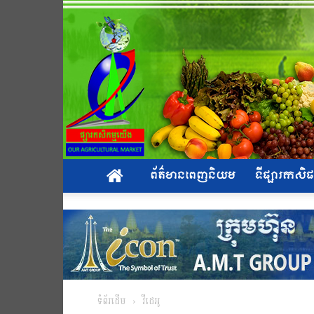
ព័ត៌មានពេញនិយម
ទីផ្សារកស
ទំព័រដើម
វីដេអូ