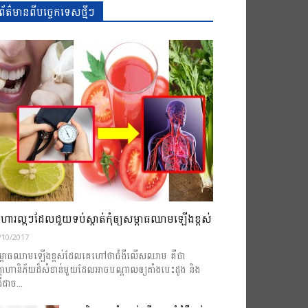
ព័ត៌មានពីបច្ចេកទេសថ្មីៗ
ហារល្អៗដែលជួយទប់ស្កាត់កុំឲ្យសម្ពាធឈាមឡើងខ្ពស់
/10/2017
្ពាធឈាមឡើងខ្ពស់ដែលគេហៅថាជំងឺលើសឈាម គឺជា
្តាហានិភ័យដ៏សំខាន់មួយដែលអាចបណ្តាលឲ្យគាំងបេះដូង និង
ងឺដាច...