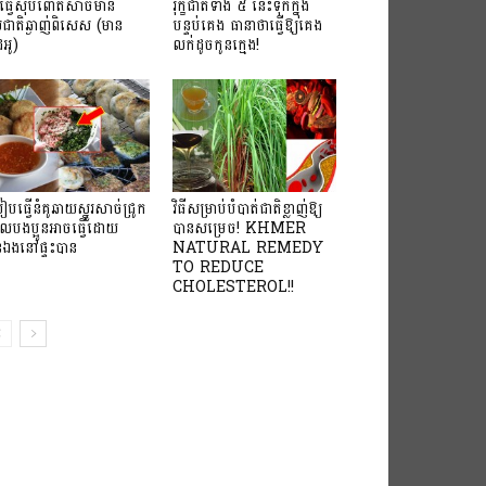
ធីធ្វើស៊ុបពោតសាច់មាន់
រុក្ខជាតិ​ទាំង ៥ នេះ​ទុក​ក្នុង
ជាតិឆ្ងាញ់ពិសេស (មាន
បន្ទប់គេង​ ធានា​ថាធ្វើឱ្យ​គេង​
េអូ)
លក់​ដូច​កូនក្មេង​!
ៀបធ្វើនំគូឆាយស្នូរសាច់ជ្រូក
វិធីសម្រាប់បំបាត់ជាតិខ្លាញ់ឱ្យ
លបងប្អូនអាចធ្វើដោយ
បានសម្រេច! KHMER
លួនឯងនៅផ្ទះបាន
NATURAL REMEDY
TO REDUCE
CHOLESTEROL​!!