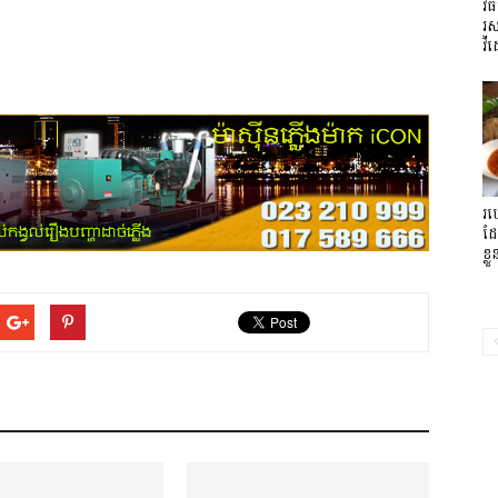
វិ
រស
វីដ
រប
ដែ
ខ្