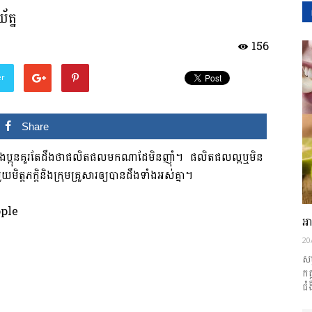
័ត្ន
156
យើង
er
Share
។ បងប្អុនគួរតែដឹងថាផលិតផលមកណាដែមិនញ៉ាំ។ ផលិតផលល្អឬមិន
ត្តភក្តិនិងក្រុមគ្រួសារឲ្យបានដឹងទាំងអស់គ្នា។
អា
20
សម
កត
ជំ