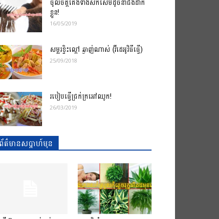
ចូលចិត្តគេងទាំងសក់សើមដូចនាំជំងឺដាក់
ខ្លួន!
16/05/2019
សម្លរខ្ទិះល្ពៅ ឆ្ងាញ់ណាស់ (វីដេអូវិធីធ្វើ)
25/09/2018
របៀបធ្វើជ្រក់ក្រអៅឈូក!
26/03/2019
ព័ត៌មានសប្តាហ៍មុន