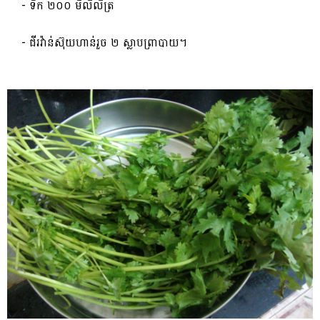
​ ​- ទឹក ២០០ មីលីលីត្រ​
​ ​- ជីរវ៉ាន់ស៊ុយ​ហាន់​រួច ២ ស្លាបព្រា​បាយ​។​