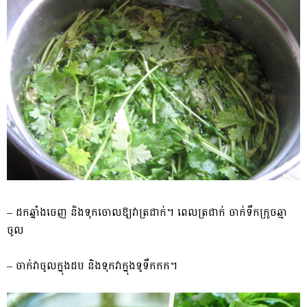
– ​ដក​ឆ្នាំង​ចេញ និង​ទុកចោល​ឱ្យ​វា​ត្រជាក់​។ ពេល​ត្រជាក់ ចាក់ទឹក​ក្រូចឆ្មា​
ចូល​
– ចាក់​វា​ចូលក្នុង​ដប និង​ទុក​វា​ក្នុង​ទូទឹកកក​។​