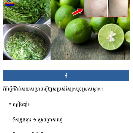
វិធី​ធ្វើ​ជីវ៉ាន់ស៊ុយ​សម្រាប់​ធ្វើឱ្យ​សម្រស់​ស្បែក​មុខស្រស់​ស្អាត​៖
​ ​* គ្រឿងផ្សំ​៖
​ ​- ទឹកក្រូច​ឆ្មារ ១ ស្លាបព្រា​កាហ្វេ​