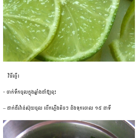
​ វិធី​ធ្វើ​៖
​- ចាក់ទឹក​ចូលក្នុង​ឆ្នាំង​ដាំ​ឱ្យ​ពុះ
– ​ដាក់​ជីរវ៉ាន់ស៊ុយ​ចូល បើកភ្លើង​តិចៗ និង​ទុកចោល ១៥ នាទី​