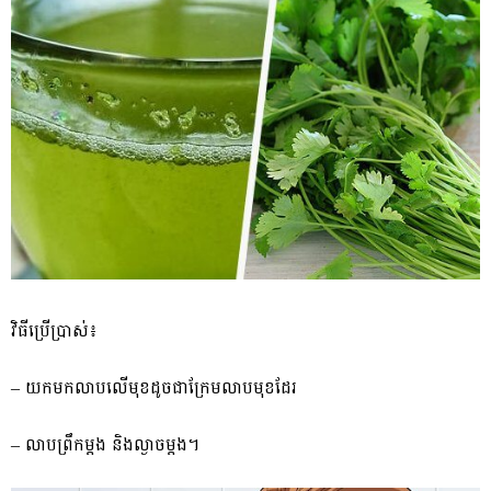
វិធីប្រើប្រាស់៖
– យកមក​លាប​លើ​មុខ​ដូចជា​ក្រែ​ម​លាបមុខ​ដែរ
– លាប​ព្រឹក​ម្ដង និង​ល្ងាច​ម្ដង​។