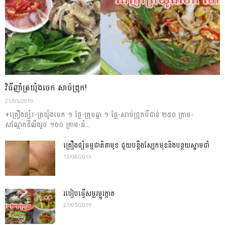
វិធីញាំត្រយ៉ូងចេក សាច់ជ្រូក!
21/05/2019
+គ្រឿងផ្សំ៖-ត្រយ៉ូងចេក ១ ផ្លែ-ក្រូចឆ្មា ១ ផ្លែ-សាច់ជ្រូកបីជាន់ ២៥០ ក្រាម-
សណ្តែកដីលីងរួច ១០០ ក្រាម-អំ...
គ្រឿងផ្សំធម្មជាតិ៣មុខ ជួយ​បន្តឹង​ស្បែក​មុខ​និង​បន្ថយ​ស្នាម​ជាំ​
13/08/2019
របៀបធ្វើសម្លរម្ជូរក្តាត
27/05/2019