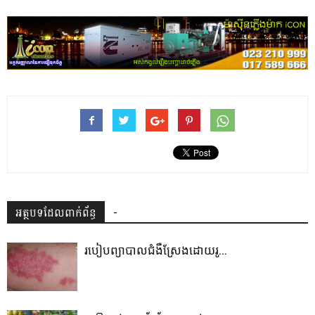
អត្ថបទដែលពាក់ព័ន្ធ
-
របៀបព្យាបាលជំងឺស្រែងដោយរូ...