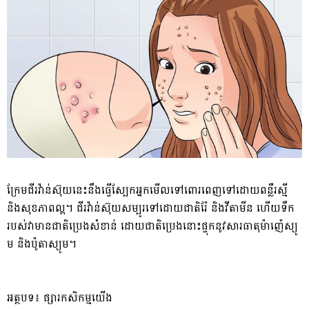
ក្រែ​ម​ជីរវ៉ាន់ស៊ុយ​នេះ​នឹងធ្វើ​ស្បែក​អ្នក​មើលទៅ​ពោរពេញ​ទៅដោយ​ពន្លឺ​រស្មី​
និង​សុខ​ភាពល្អ​។ ជីរវ៉ាន់ស៊ុយ​សម្បូរ​ទៅដោយ​ជាតិ​រ៉ែ និង​វីតាមីន ហើយ​ទឹក​
របស់​វា​មាន​ជាតិ​ប្រេង​សំខាន់ ដោយ​ជាតិ​ប្រេង​នោះ​ផ្ទុក​នូវ​សារធាតុ​ម៉ាញ៉េ​ស្យូ​
ម និង​ប៉ូ​តា​ស្យូ​ម​។​
អត្ថបទ៖ ផ្សារកសិកម្មយើង