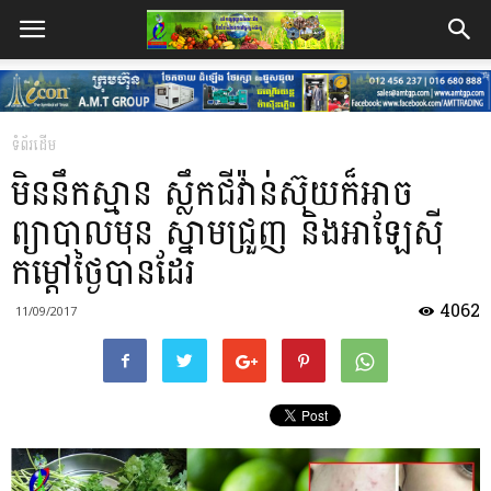
ទំព័រដើម
មិននឹកស្មាន ស្លឹកជីវ៉ាន់ស៊ុយក៏អាច
ព្យាបាលមុន ស្នាមជ្រួញ និងអាឡែស៊ី
កម្តៅថ្ងៃបានដែរ
4062
11/09/2017