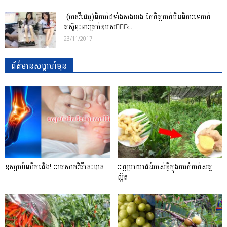
(មានវីដេអូ)ពិការដៃទាំងសងខាង តែចិត្តគាត់មិនពិការទេគាត់
តស៊ូពុះពារគ្រប់ឧបសគ្គ̷...
23/11/2017
ព័ត៌មានសប្តាហ៍មុន
ឧស្សាហ៍ឈឺកជើង! អាចសាកវិធីនេះបាន
អត្ថប្រយោជន៍របស់ខ្ញីក្នុងការកំចាត់សត្វ
ល្អិត