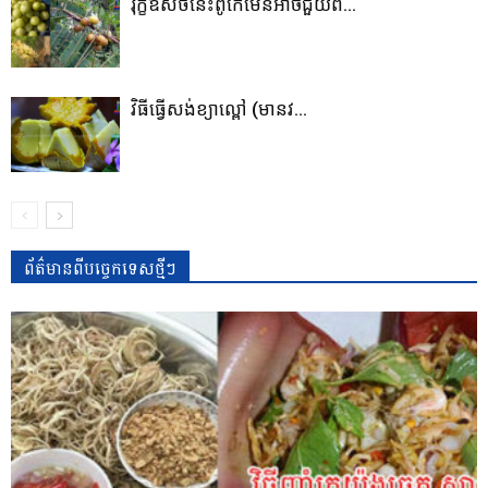
រុក្ខឱសថនេះពូកែមែនអាចជួយព...
វិធីធ្វើសង់ខ្យាល្ពៅ (មានវ...
ព័ត៌មានពីបច្ចេកទេសថ្មីៗ