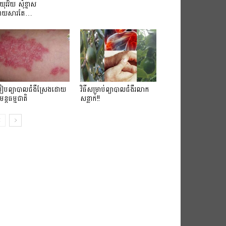
យយុវវ័យ សុំខ្មាស
ោយសារតែ…
ៀបព្យាបាលជំងឺស្រែងដោយ
វិធីសម្រាប់ព្យាបាលជំងឺរលាក
មន្តធម្មជាតិ
សន្លាក់!!