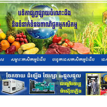
ិផល
សម្ភារៈកសិកម្មទំនើប
បច្ចេកទេសកសិកម្មទំនើប
ទេ
ផ្សារ
កសិកម្ម