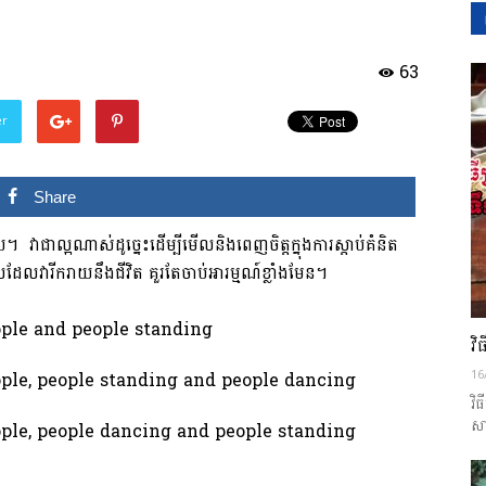
63
យើង
er
Share
។​ វាជាល្អណាស់ដូច្នេះដើម្បីមើលនិងពេញចិត្តក្នុងការស្តាប់គំនិត
លដែលវារីករាយនឹងជីវិត គួរតែចាប់អារម្មណ៍ខ្លាំងមែន។
វិ
16
វិ
សា