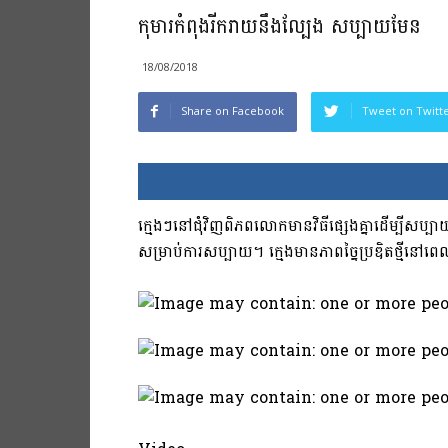
កុមារកំពុងរីករាយនឹងល្បែង សប្បាយមែន
18/08/2018
Share on Facebook
Tweet on Twitt
ក្មេងៗនៅជុំវិញពិភពលោកមានវិធីផ្សេងគ្នាដើម្បីសប្បាយ
សម្រាប់ការសប្បាយ។​​ ក្មេងមានភាពច្នៃប្រឌិតថ្មីនៅពេ