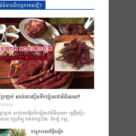
ព័ត៌មានពីបច្ចេកទេសថ្មីៗ
ធីប្រឡាក់ សាច់គោងៀតទឹកឃ្មុំរសជាតិពិសេស!!
/10/2018
ធីប្រឡាក់ សាច់គោងៀតទឹកឃ្មុំរសជាតិពិសេស+ គ្រឿងផ្សំ៖-
ច់គោ កន្លះគីឡូ កាត់ជាបន្ទះវែង- ទឹកឃ្មុំ ១ស្ល...
បច្ចេុកទេសដាំខ្ទឹមស្លឹក