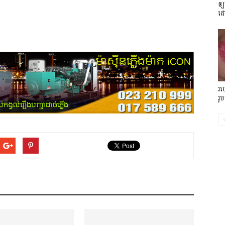
ឲ្
ដ
រប
រូប