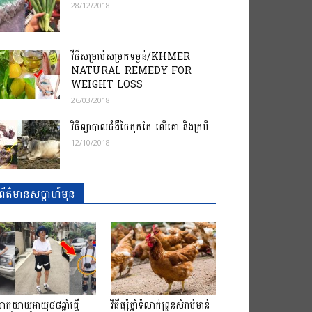
28/12/2018
វីធីសម្រាប់សម្រកទម្ងន់/KHMER
NATURAL REMEDY FOR​
WEIGHT LOSS
26/03/2018
វិធីព្យាបាលជំងឺចៃតុកកែ លើគោ និងក្របី
12/10/2018
ព័ត៌មានសប្តាហ៍មុន
កយាយអាយុ៨៨ឆ្នាំ​ធ្វើ
វិធីផ្សំថ្នាំទំលាក់ព្រូនសំរាប់មាន់