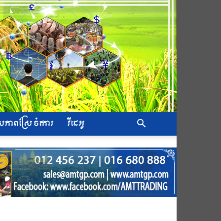
សភាពស្រែ ចំការ
វីដេអូ