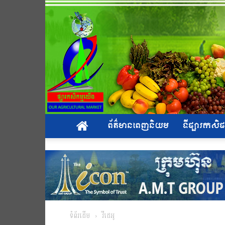
ព័ត៌មានពេញនិយម
ទីផ្សារកស
ទំព័រដើម
វីដេអូ