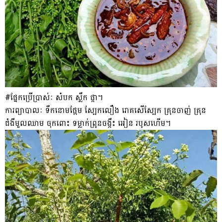
#ផ្នែកប្រើប្រាស់ៈ សំបក ស្លឹក ផ្កា។
ការព្យាបាលៈ ទឹកនោមផ្អែម ស្បែកលឿង រោគសើស្បែក គ្រុនចាញ់ គ្រុន
ជំងឺមួលឈាម ចុកពោះ ទម្លាក់ព្រូនចង្កឹះ អៀន របូសហើម។