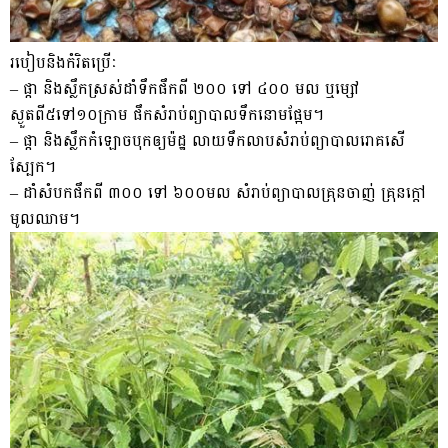
របៀបនិងកំរិតប្រើៈ
– ផ្កា និងស្លឹកស្រស់ដាំទឹកផឹកពី ២០០ ទៅ ៤០០ មល ឬម្សៅ
ស្ងួតពី៥ទៅ១០ក្រាម ផឹកសំរាប់ព្យាបាលទឹកនោមផ្អែម។
– ផ្កា និងស្លឹកកំឡោចបុកឲ្យម៉ដ្ឋ លាយទឹកលាបសំរាប់ព្យាបាលរោគសើ
ស្បែក។
– ដាំសំបកផឹកពី ៣០០ ទៅ ៦០០មល សំរាប់ព្យាបាលគ្រុនចាញ់ គ្រុនក្តៅ
មូលឈាម។