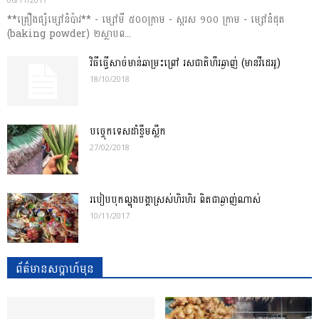
**គ្រឿងផ្សំម្សៅនំប៉ាវ** - ម្សៅមី ៥០០ក្រាម - ស្ករស ១០០ ក្រាម - ម្សៅនំដុត
(baking powder) ២ស្លាបព...
វិធីធ្វើសាច់មាន់ឆាម្រះព្រៅ រសជាតិហឹរឆ្ងាញ់ (មានវីដេអូ)
18/10/2018
បច្ចេុកទេសដាំខ្ទឹមស្លឹក
27/02/2018
របៀបបុកល្ហុងបង្គាស្រស់ហិរហិរ ពិតជាឆ្ងាញ់ណាស់
10/11/2017
ព័ត៌មានសប្តាហ៍មុន