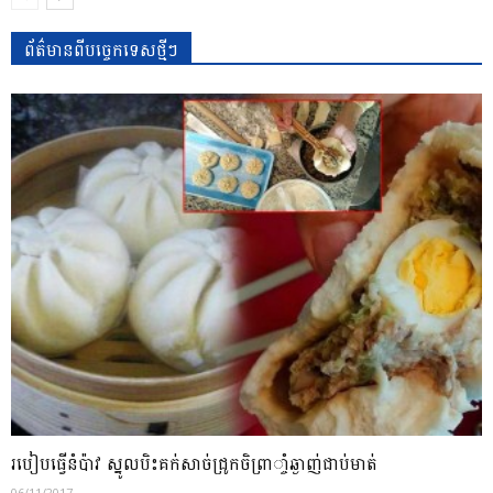
ព័ត៌មានពីបច្ចេកទេសថ្មីៗ
របៀបធ្វើនំប៉ាវ ស្នូលបិះគក់សាច់ជ្រូកចិព្រាាំ្ចឆ្ងាញ់ជាប់មាត់
06/11/2017