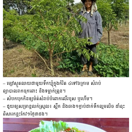
– ម្សៅស្ងួតលាយជាមួយទឹកឃ្មុំក្នុងកំរិត ៤ទៅ៦ក្រាម សំរាប់
ព្យាបាលរាកចុកពោះ និងទម្លាក់ព្រូន។
– សំបកបុកកិនឲ្យម៉ត់សំរាប់បំពោកលើរបូស ឬហើម។
– ជួយឲ្យសម្រាន្តលក់ស្រួល៖ ស្លឹក និងធាង១ក្តាប់ដាក់ទឹកល្មមលិច ដាំពុះ
ពិសារកន្លះកែវ១ថ្ងៃ៣ដង។