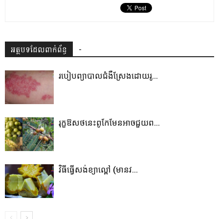
អត្ថបទដែលពាក់ព័ន្ធ
-
របៀបព្យាបាលជំងឺស្រែងដោយរូ...
រុក្ខឱសថនេះពូកែមែនអាចជួយព...
វិធីធ្វើសង់ខ្យាល្ពៅ (មានវ...