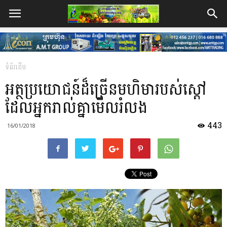
ទំព័រដើម
អត្ថប្រយោជន៍ដ៏ច្រើនមហិមារបស់ស្តៅ
ដែលអ្នករាល់គ្នាមើលរំលង
443
16/01/2018