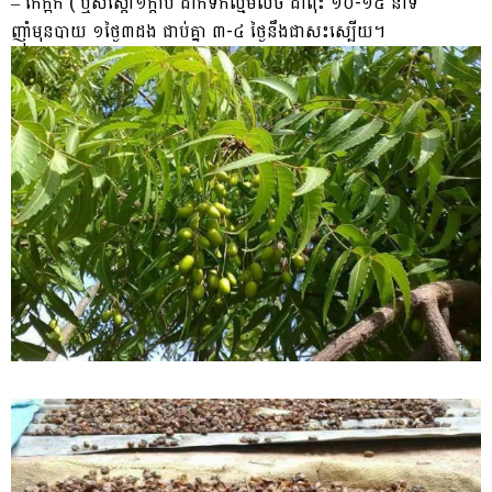
– កែក្អក ( ឬសស្តៅ១ក្តាប់ ដាក់ទឹកល្មមលិច ដាំពុះ ១០-១៥ នាទី
ញ៉ាំមុនបាយ ១ថ្ងៃ៣ដង ជាប់គ្នា ៣-៤ ថ្ងៃនឹងជាសះស្បើយ។