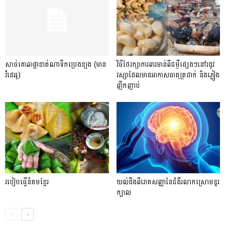
សាច់គោឆាផ្កាខាត់ណាទឹកប្រេងខ្យង (មាន
វិធីថែរក្សាការពារមាន់ពីជម្ងឺផ្សេងៗនៅរដូវ
វីដេអូ)
វស្សាដែលមានអាកាសធាតុត្រជាក់ និងភ្លៀង
ញឹកញាប់
របៀបធ្វើនំគមខ្មែរ
យល់ដឹងពីរោគសញ្ញា​នៃ​ជំងឺរលាកស្រោមខួរ​
ក្បាល​