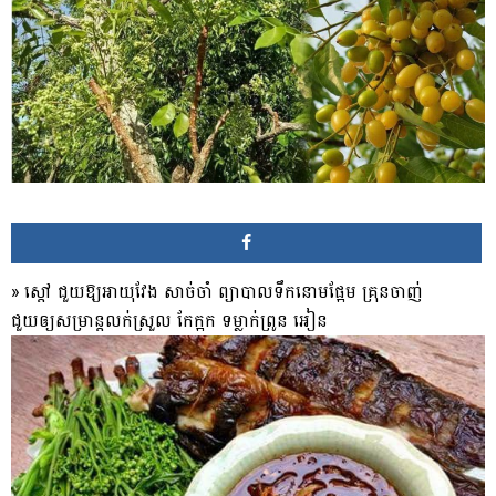
» ស្តៅ ជួយឱ្យអាយុវែង សាច់ចាំ ព្យាបាលទឹកនោមផ្អែម គ្រុនចាញ់
ជួយឲ្យសម្រាន្តលក់ស្រួល កែក្អក ទម្លាក់ព្រូន អៀន