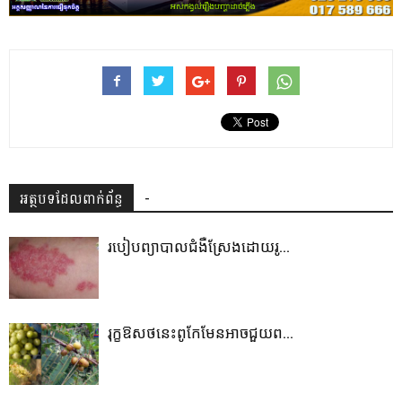
អត្ថបទដែលពាក់ព័ន្ធ
-
របៀបព្យាបាលជំងឺស្រែងដោយរូ...
រុក្ខឱសថនេះពូកែមែនអាចជួយព...