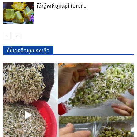
វិធីធ្វើសង់ខ្យាល្ពៅ (មានវ...
ព័ត៌មានពីបច្ចេកទេសថ្មីៗ