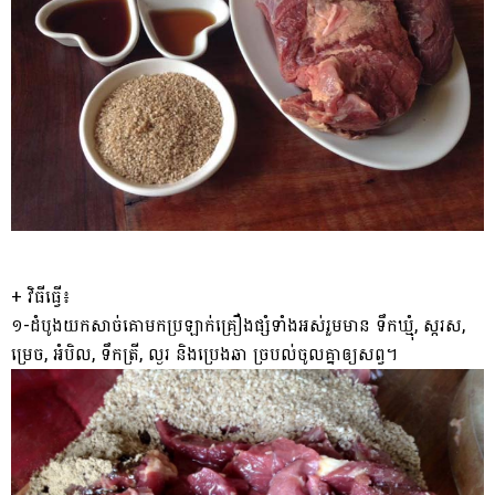
+ វិធីធ្វើ៖
១-ដំបូងយកសាច់គោមកប្រឡាក់គ្រឿងផ្សំទាំងអស់រួមមាន ទឹកឃ្មុំ, ស្ករស,
ម្រេច, អំបិល, ទឹកត្រី, ល្ងរ និងប្រេងឆា ច្របល់ចូលគ្នាឲ្យសព្វ។