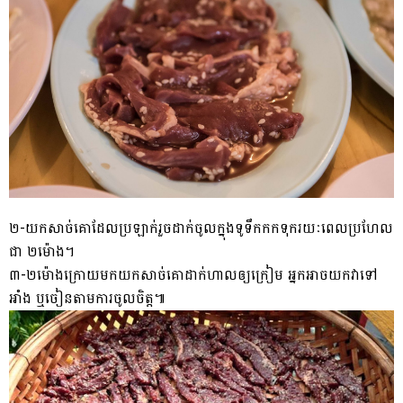
២-យកសាច់គោដែលប្រឡាក់រួចដាក់ចូលក្នុងទូទឹកកកទុករយៈពេលប្រហែល
ជា ២ម៉ោង។
៣-២ម៉ោងក្រោយមកយកសាច់គោដាក់ហាលឲ្យក្រៀម អ្នកអាចយកវាទៅ
អាំង ឬចៀនតាមការចូលចិត្ត៕