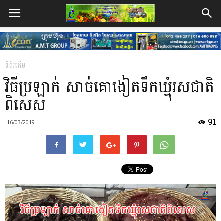
ទំព័រដើម
វិធីប្រឡាក់ សាច់គោងៀតទឹកឃ្មុំរសជាតិ
ពិសេស
91
16/03/2019