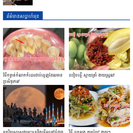
ព័ត៌មានសប្តាហ៍មុន
វិធីកម្ចាត់កំណកកំបោរជាប់ធ្មេញដែលមាន
របៀបធ្វើ ស្វាយត្រាំ ងាយស្រួល!
ប្រសិទ្ធភាព!
អ្នកវិទ្យសាស្រ្តថាព្រះចន្ទនឹងមើលទៅធំជាង
វិធី បុកល្ហុង ក្តាមប្រៃ! ងាយៗ