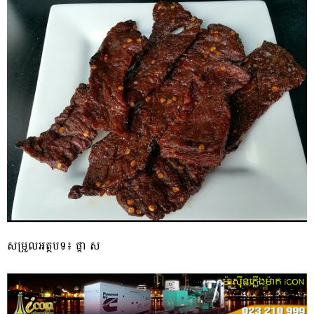
សម្រួលអត្ថបទ៖ ផ្កា​ ស