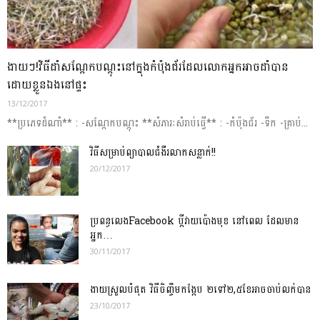
ងាយៗ!វិធីដាំសណ្តែកបណ្តុះនៅក្នុងកំប៉ុងជ័រដែលលោកអ្នកអាចដាំបាន
ដោយខ្លួនឯងនៅផ្ទះ
13/12/2017
**ប្រភេទដំណាំ** : -សណ្តែកបណ្តុះ **សំភារៈសំរាប់ធ្វើ** : -កំប៉ុងជ័រ -ទឹក -គ្រាប់...
វិធីសម្រាប់ព្យាបាលជំងឺរលាកសន្លាក់!!
20/12/2017
ប្រពន្ធលេងFacebook ប្តីវាយប៉ោងមុខ នៅពេល ដែលមាន
អ្នក…
30/11/2017
ងាយស្រួលបំផុត វិធីចិញ្ចឹមកង្កែប ២ទៅ២,៥ខែអាចចាប់លក់បាន
23/10/2017