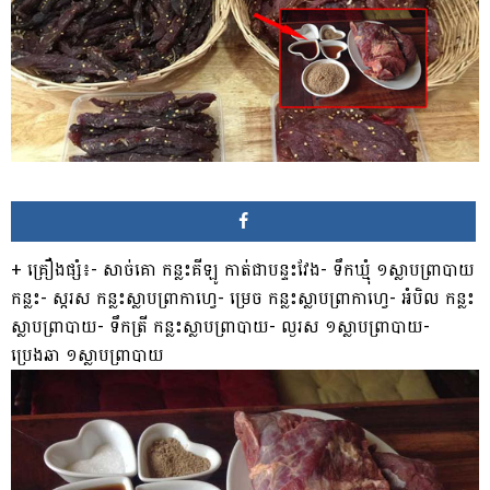
+ គ្រឿងផ្សំ៖- សាច់គោ កន្លះគីឡូ កាត់ជាបន្ទះវែង- ទឹកឃ្មុំ ១ស្លាបព្រាបាយ
កន្លះ- ស្ករស កន្លះស្លាបព្រាកាហ្វេ- ម្រេច កន្លះស្លាបព្រាកាហ្វេ- អំបិល កន្លះ
ស្លាបព្រាបាយ- ទឹកត្រី កន្លះស្លាបព្រាបាយ- ល្ងរស ១ស្លាបព្រាបាយ-
ប្រេងឆា ១ស្លាបព្រាបាយ