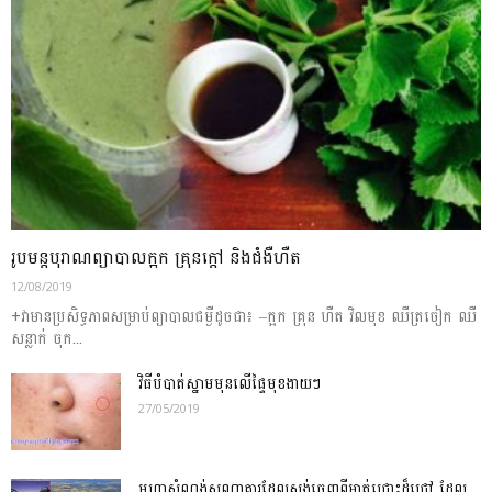
រូបមន្តបុរាណព្យាបាល​ក្អក គ្រុនក្តៅ និងជំងឺហឺត
12/08/2019
+វា​មាន​ប្រសិទ្ធភាព​សម្រាប់​ព្យាបាល​ជម្ងឺ​ដូច​ជា៖ –ក្អក គ្រុន ហឺត វិល​មុខ ឈឺ​ត្រចៀក ឈឺ​
សន្លាក់ ចុក​...
វិធីបំបាត់ស្នាមមុនលើផ្ទៃមុខងាយៗ
27/05/2019
មហាសំណង់សណ្ឋាគារដែលសង់ចេញពីមាត់ជ្រោះដ៏ជ្រៅ ដែល