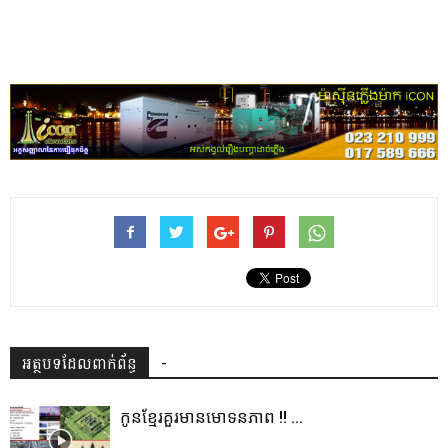
អត្ថបទដែលពាក់ព័ន្ធ
-
កូនខ្មែរគួរមានមោទនភាព !! ...