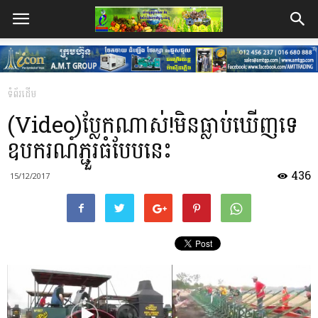
ទំព័រដើម
(Video)ប្លែកណាស់!មិនធ្លាប់ឃើញទេ
ឧបករណ៍ភ្ជួរធំបែបនេះ
436
15/12/2017