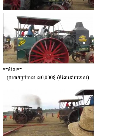
**តំលៃ** :
– ប្រហាក់ប្រហែល ៧0,000$ (តំលៃនៅបរទេស)