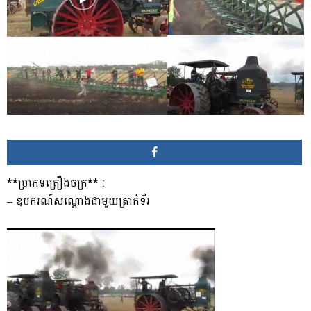
**ប្រភេទគ្រឿងចក្រ** :
– ឧបករណ៍សណ្តោងជាមួយត្រាក់ទ័រ