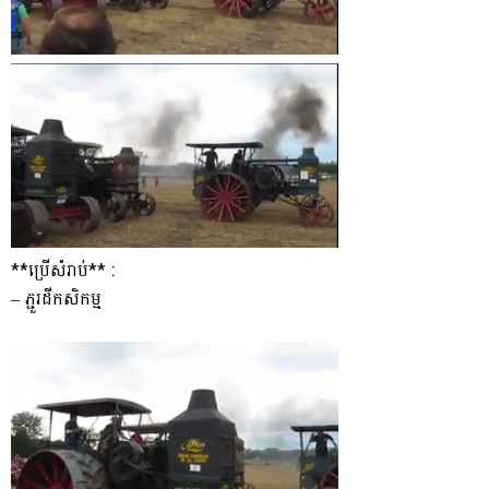
**ប្រើសំរាប់** :
– ភ្ជួរដីកសិកម្ម