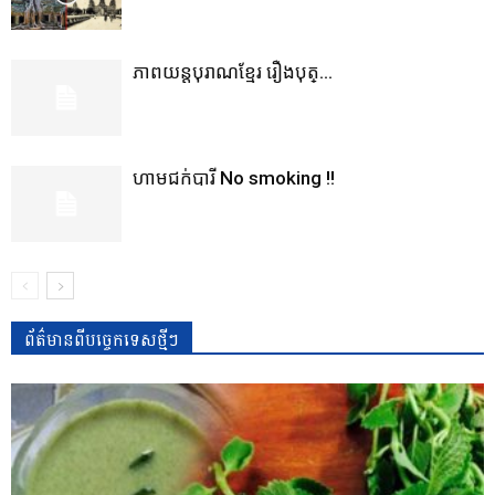
ភាពយន្តបុរាណខ្មែរ រឿងបុត្...
ហាមជក់បារី No smoking !!
ព័ត៌មានពីបច្ចេកទេសថ្មីៗ