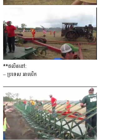
**ផលិតនៅ:
– ប្រទេស អាមេរិក