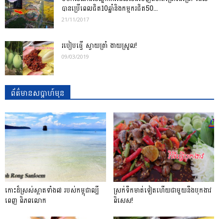
បានប្រើពេលជិត10ឆ្នាំនិងកម្មករជិត50...
21/11/2017
របៀបធ្វើ ស្វាយត្រាំ ងាយស្រួល!
09/03/2019
ព័ត៌មានសប្តាហ៍មុន
កោះដ៏ស្រស់ស្អាតទាំង៧ របស់កម្ពុជាល្បី
ស្រក់ទឹកមាត់ទៀតហើយជាមួយនឹងបុកងាវ
ពេញ ពិភពលោក
ពិសេស!