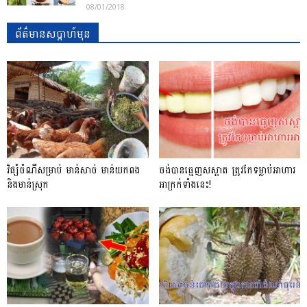
08/01/2018
ព័ត៌មានសប្តាហ៍មុន
វិផ្សំចំណីសម្រាប់ មាន់សាច់ មាន់យកពង
ចង់បានធ្មេញសស្អាត ត្រូវកែទម្លាប់អាហារ
និងមាន់ស្រុក
អាក្រក់ទាំងនេះ!