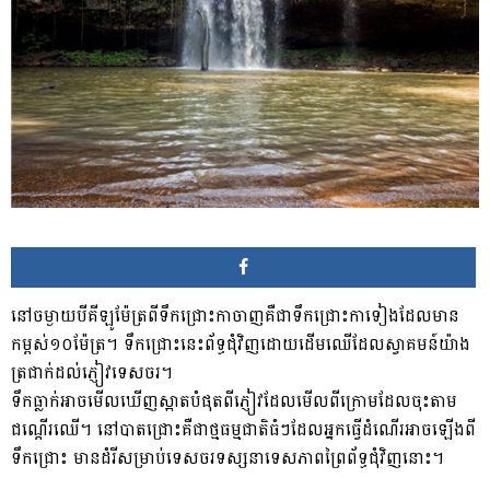
នៅ​ចម្ងាយ​បី​គីឡូម៉ែត្រ​ពី​ទឹកជ្រោះ​កា​ចាញ​គឺជា​ទឹកជ្រោះ​កា​ទៀង​ដែល​មាន​
កម្ពស់​១០​ម៉ែត្រ​។ ទឹកជ្រោះ​នេះ​ព័ទ្ធជុំវិញ​ដោយ​ដើមឈើ​ដែល​ស្វាគមន៍​យ៉ាង​
ត្រជាក់​ដល់​ភ្ញៀវ​ទេសចរ​។​
​ទឹកធ្លាក់​អាច​មើលឃើញ​ស្អាត​បំផុត​ពី​ភ្ញៀវ​ដែល​មើល​ពី​ក្រោម​ដែល​ចុះ​តាម​
ជណ្ដើរ​ឈើ​។ នៅ​បាត​ជ្រោះ​គឺជា​ថ្ម​ធម្មជាតិ​ធំៗ​ដែល​អ្នកធ្វើ​ដំណើរ​អាច​ឡើង​ពី​
ទឹកជ្រោះ មាន​ដំរី​សម្រាប់​ទេសចរ​ទស្សនា​ទេសភាព​ព្រៃ​ព័ទ្ធជុំវិញ​នោះ​។​