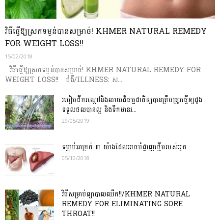
វិធីធ្វើឱ្យស្រកទម្ងន់បានសម្រាច់! KHMER NATURAL REMEDY
FOR WEIGHT LOSS!!
15/02/2018
វិធីធ្វើឱ្យស្រកទម្ងន់បានសម្រាច់! KHMER NATURAL REMEDY FOR
WEIGHT LOSS!! ជំងឺ/ILLNESS: ស...
របៀបជីករណ្តៅនិងលាយជីធម្មជាតិឲ្យបានត្រឹមត្រូវធ្វើឲ្យដូង
ទទួលផលបានល្អ និង​ទឹក​មាន​រ...
29/05/2019
ទម្លាប់អាក្រក់ ៣ យ៉ាងដែលអាចបំផ្លាញថ្លើមរបស់អ្នក
05/10/2018
វិធីសម្រាប់ព្យាបាលឈឺក!!/KHMER NATURAL
REMEDY FOR ELIMINATING SORE
THROAT!!