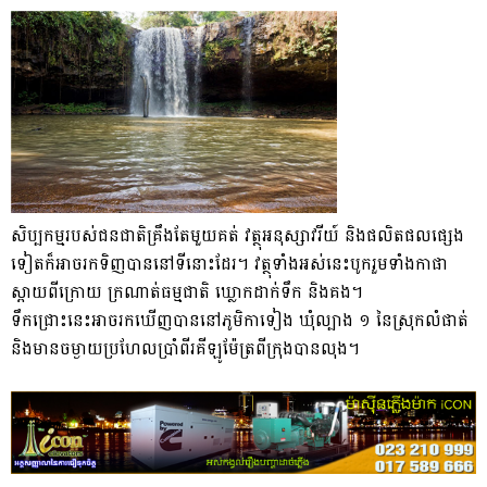
​សិប្បកម្ម​របស់​ជនជាតិ​គ្រឹង​តែមួយគត់ វត្ថុ​អនុស្សាវរីយ៍ និង​ផលិតផល​ផ្សេង​
ទៀត​ក៏​អាច​រក​ទិញ​បាន​នៅ​ទីនោះ​ដែរ​។ វត្ថុ​ទាំងអស់នេះ​បូក​រួម​ទាំង​កា​ផា​
ស្ពាយ​ពីក្រោយ ក្រណាត់​ធម្មជាតិ ឃ្លោក​ដាក់​ទឹក និង​គង​។​
​ទឹកជ្រោះ​នេះ​អាច​រកឃើញ​បាន​នៅ​ភូមិ​កា​ទៀង ឃុំ​ល្បាង ១ នៃ​ស្រុក​លំផាត់
និង​មាន​ចម្ងាយ​ប្រហែល​ប្រាំពីរ​គីឡូម៉ែត្រ​ពី​ក្រុង​បាន​លុង​។​