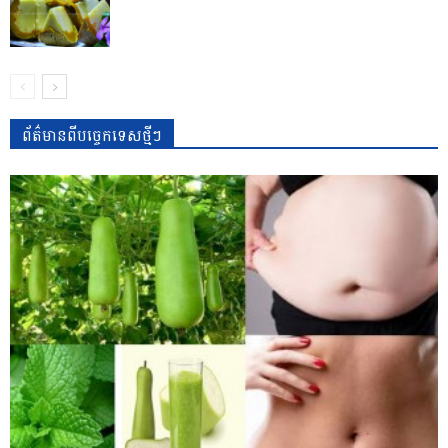
ព័ត៌មានពីបច្ចេកទេសថ្មីៗ