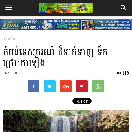
ទំព័រដើម
តំបន់ទេសចរណ៍ ដ៏ទាក់ទាញ ទឹក
ជ្រោះកាទៀង
116
02/05/2018