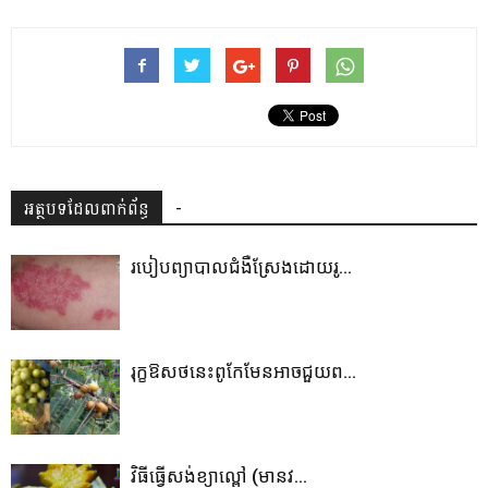
អត្ថបទដែលពាក់ព័ន្ធ
-
របៀបព្យាបាលជំងឺស្រែងដោយរូ...
រុក្ខឱសថនេះពូកែមែនអាចជួយព...
វិធីធ្វើសង់ខ្យាល្ពៅ (មានវ...