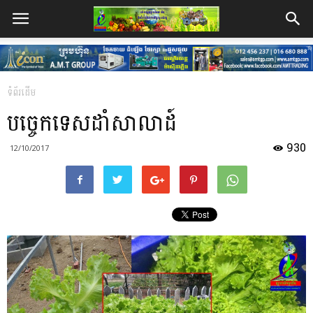
ទំព័រដើម
បច្ចេកទេស​ដាំ​សាលាដ៍
930
12/10/2017